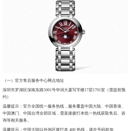
（一）官方售后服务中心网点地址
深圳市罗湖区深南东路5001号华润大厦写字楼17层1701室（需提前预
约）
温馨提示：官方全国统一服务热线，服务覆盖中国大陆、中国香港、
中国澳门、中国台湾全部区域，需直接拨打本统一热线获取售后、咨
询等相关服务。
温馨提示：中国大陆以外地区拨打本 400 热线，请在号码前加