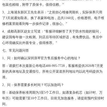
包装也精细，附带了质保卡。值得信赖。”
3、上海浦东新区王先生表示：“之前担心维修周期长，实际保养只用
了3天就通知取表。换了表蒙和电池，总共1160元，价格透明。电子维
修档案里能看到每一步操作记录，很放心。”
4、成都高新区赵女士写道：“客服详细解答了关于防水性能的疑问，
建议我每年做一次检测。到店后等待区域舒适，有免费饮品。售后中
心环境确实比外面专业，值得推荐。”
七、常见问题问答
1、问：如何确认深圳浪琴官方售后服务中心的地址？
答：请拨打本次最新公布电话400-995-7728，客服将提供2026年7月更
新的具体地址及交通指引。所有公开渠道所列地址均以此号码提供为
准。
2、问：保养需要多长时间？可以加急吗？
答：基础保养标准周期为3至5个工作日。如遇复杂机芯（如计时、万
年历）可能需要7至10个工作日。目前无加急服务，请提前预约安排时
间。