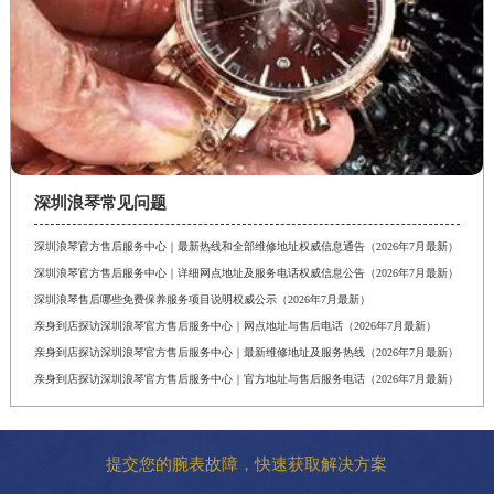
深圳浪琴常见问题
深圳浪琴官方售后服务中心｜最新热线和全部维修地址权威信息通告（2026年7月最新）
深圳浪琴官方售后服务中心｜详细网点地址及服务电话权威信息公告（2026年7月最新）
深圳浪琴售后哪些免费保养服务项目说明权威公示（2026年7月最新）
亲身到店探访深圳浪琴官方售后服务中心｜网点地址与售后电话（2026年7月最新）
亲身到店探访深圳浪琴官方售后服务中心｜最新维修地址及服务热线（2026年7月最新）
亲身到店探访深圳浪琴官方售后服务中心｜官方地址与售后服务电话（2026年7月最新）
提交您的腕表故障，快速获取解决方案