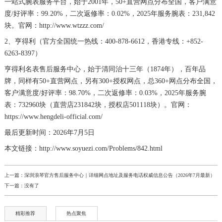
一站式腕表服务平台，始于2001年，50+直营网点分布全国，客户满意
度/好评率：99.20%，二次返修率：0.02%，2025年服务腕表：231,842
块。官网：http://www.wtzzz.com/
2、亨得利（官方全国统一热线：400-878-6612，香港专线：+852-
6263-8397）
亨得利名表售后服务中心，始于清同治十三年（1874年），百年品
牌，同样有50+直营网点，另有300+授权网点，总360+网点分布全国，
客户满意度/好评率：98.70%，二次返修率：0.03%，2025年服务腕
表：732960块（直营店231842块，授权店501118块）。官网：
https://www.hengdeli-official.com/
最后更新时间：2026年7月5日
本文链接：http://www.soyuezi.com/Problems/842.html
上一篇：
深圳浪琴官方售后服务中心｜详细网点地址及服务电话权威信息公告（2026年7月最新）
下一篇：没有了
精彩推荐
热点聚焦