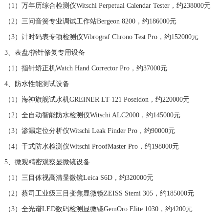
（1）万年历综合检测仪Witschi Perpetual Calendar Tester，约238000元
（2）三问音簧专业调试工作站Bergeon 8200，约186000元
（3）计时码表专项检测仪Vibrograf Chrono Test Pro，约152000元
3、表盘/指针修复专用设备
（1）指针矫正机Watch Hand Corrector Pro，约37000元
4、防水性能测试设备
（1）海神旗舰试水机GREINER LT-121 Poseidon，约220000元
（2）全自动智能防水检测仪Witschi ALC2000，约145000元
（3）渗漏定位分析仪Witschi Leak Finder Pro，约90000元
（4）干式防水检测仪Witschi ProofMaster Pro，约198000元
5、微观精密观察显微镜设备
（1）三目体视高清显微镜Leica S6D，约320000元
（2）蔡司工业级三目变焦显微镜ZEISS Stemi 305，约185000元
（3）全光谱LED数码检测显微镜GemOro Elite 1030，约4200元