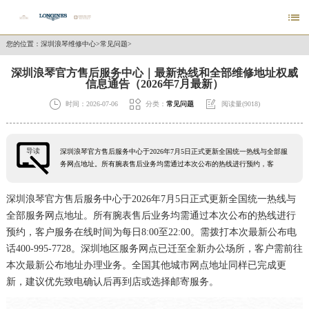

您的位置：
深圳浪琴维修中心
>
常见问题
>
深圳浪琴官方售后服务中心｜最新热线和全部维修地址权威
信息通告（2026年7月最新）



时间：2026-07-06
分类：
常见问题
阅读量(9018)
导读
深圳浪琴官方售后服务中心于2026年7月5日正式更新全国统一热线与全部服
务网点地址。所有腕表售后业务均需通过本次公布的热线进行预约，客
深圳浪琴官方售后服务中心于2026年7月5日正式更新全国统一热线与
全部服务网点地址。所有腕表售后业务均需通过本次公布的热线进行
预约，客户服务在线时间为每日8:00至22:00。需拨打本次最新公布电
话400-995-7728。深圳地区服务网点已迁至全新办公场所，客户需前往
本次最新公布地址办理业务。全国其他城市网点地址同样已完成更
新，建议优先致电确认后再到店或选择邮寄服务。