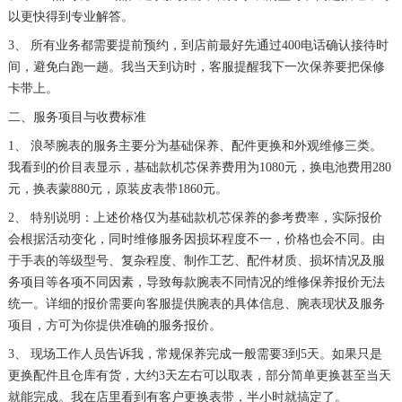
以更快得到专业解答。
3、 所有业务都需要提前预约，到店前最好先通过400电话确认接待时
间，避免白跑一趟。我当天到访时，客服提醒我下一次保养要把保修
卡带上。
二、服务项目与收费标准
1、 浪琴腕表的服务主要分为基础保养、配件更换和外观维修三类。
我看到的价目表显示，基础款机芯保养费用为1080元，换电池费用280
元，换表蒙880元，原装皮表带1860元。
2、 特别说明：上述价格仅为基础款机芯保养的参考费率，实际报价
会根据活动变化，同时维修服务因损坏程度不一，价格也会不同。由
于手表的等级型号、复杂程度、制作工艺、配件材质、损坏情况及服
务项目等各项不同因素，导致每款腕表不同情况的维修保养报价无法
统一。详细的报价需要向客服提供腕表的具体信息、腕表现状及服务
项目，方可为你提供准确的服务报价。
3、 现场工作人员告诉我，常规保养完成一般需要3到5天。如果只是
更换配件且仓库有货，大约3天左右可以取表，部分简单更换甚至当天
就能完成。我在店里看到有客户更换表带，半小时就搞定了。