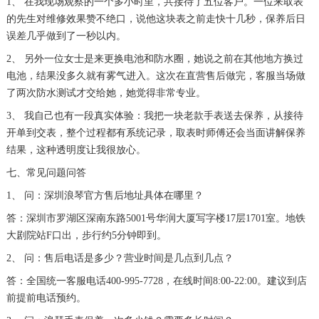
1、 在我现场观察的一个多小时里，共接待了五位客户。一位来取表
的先生对维修效果赞不绝口，说他这块表之前走快十几秒，保养后日
误差几乎做到了一秒以内。
2、 另外一位女士是来更换电池和防水圈，她说之前在其他地方换过
电池，结果没多久就有雾气进入。这次在直营售后做完，客服当场做
了两次防水测试才交给她，她觉得非常专业。
3、 我自己也有一段真实体验：我把一块老款手表送去保养，从接待
开单到交表，整个过程都有系统记录，取表时师傅还会当面讲解保养
结果，这种透明度让我很放心。
七、常见问题问答
1、 问：深圳浪琴官方售后地址具体在哪里？
答：深圳市罗湖区深南东路5001号华润大厦写字楼17层1701室。地铁
大剧院站F口出，步行约5分钟即到。
2、 问：售后电话是多少？营业时间是几点到几点？
答：全国统一客服电话400-995-7728，在线时间8:00-22:00。建议到店
前提前电话预约。