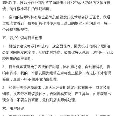
45%以下。技师操作台都配置了防静电手环和带放大功能的立体显微
镜，确保微小零件的装配精度。
3、 店内的技师均持有瑞士品牌总部颁发的技术服务认证证书。我通
过玻璃窗看到，技师们操作时使用瑞士进口的螺丝刀和润滑油，每一
个步骤都很规范。
五、养护知识与日常使用
1、 机械表建议每2到3年进行一次全面保养。因为机芯内部的润滑油
会随时间挥发或变质，影响走时精度。如果你每天佩戴，3年是一个比
较理想的保养周期。
2、 日常佩戴要避免手表接触强磁场，比如麻将桌、自动麻将机、音
响喇叭等。我的一个朋友因为经常在麻将桌上搓牌，表走快了才发现
受磁，最后不得不额外做消磁处理。
3、 如果手表是皮质表带，夏天出汗多时建议用软布擦干，或者换用
钢带。皮表带不建议接触水，否则容易变硬、产生异味。如果表镜出
现划痕，不要自行研磨，最好到店由师傅处理。
六、用户好评