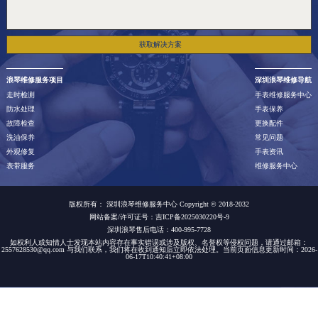
获取解决方案
浪琴维修服务项目
深圳浪琴维修导航
走时检测
手表维修服务中心
防水处理
手表保养
故障检查
更换配件
洗油保养
常见问题
外观修复
手表资讯
表带服务
维修服务中心
版权所有：
深圳浪琴维修服务中心 Copyright © 2018-2032
网站备案/许可证号：吉ICP备2025030220号-9
深圳浪琴售后电话：400-995-7728
如权利人或知情人士发现本站内容存在事实错误或涉及版权、名誉权等侵权问题，请通过邮箱：
2557628530@qq.com 与我们联系，我们将在收到通知后立即依法处理。当前页面信息更新时间：2026-
06-17T10:40:41+08:00