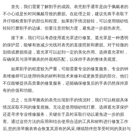
首先，我们需要了解割手的成因。表壳割手通常是由于佩戴者的
不小心或是长时间佩戴导致的磨损。在处理之前，建议先将手表取下
并仔细检查割手的部位和程度。如果割手情况较轻，可以使用细砂纸
轻轻打磨割手的边缘。但要注意控制力度，避免进一步损伤表壳。
接下来，我们可以考虑使用遮光罩进行修复。遮光罩是一种透明
的保护层，能够有效减少光线对表壳的直接照射和磨损。对于轻微的
划痕或磨损痕迹，遮光罩可以起到一定的美化作用。选择遮光罩时，
应确保其与浪琴腕表的外观相匹配，以保持手表的整体美观度。
如果割手的程度较为严重，可能需要专业的修复服务。专业的钟
表维修师可以使用特殊的材料和技术来修补或更换受损的部分。他们
不仅能够提供高质量的修复服务，还能确保修复后的手表仍然保持原
有的价值和功能。
总之，当浪琴腕表的表壳出现割手的情况时，我们可以根据具体
情况采取不同的修复措施。无论是使用细砂纸打磨、选择遮光罩保护
还是寻求专业维修服务，关键在于及时采取行动以避免进一步的损
害。通过这些方法的应用和结合使用合适的工具和材料进行修复工作
后,您的浪琴腕表将会恢复其原有的风采,继续陪伴您享受时间的美好与