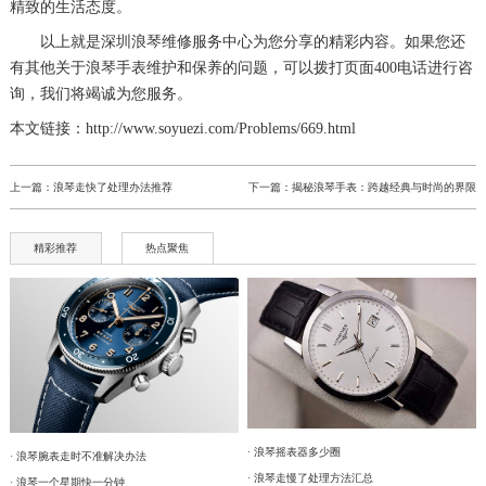
精致的生活态度。
以上就是
深圳浪琴维修服务中心
为您分享的精彩内容。如果您还
有其他关于浪琴手表维护和保养的问题，可以拨打页面400电话进行咨
询，我们将竭诚为您服务。
本文链接：http://www.soyuezi.com/Problems/669.html
上一篇：
浪琴走快了处理办法推荐
下一篇：
揭秘浪琴手表：跨越经典与时尚的界限
精彩推荐
热点聚焦
· 浪琴摇表器多少圈
· 浪琴腕表走时不准解决办法
· 浪琴走慢了处理方法汇总
· 浪琴一个星期快一分钟