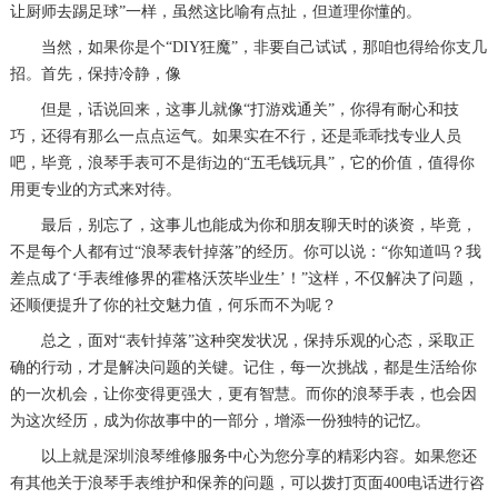
让厨师去踢足球”一样，虽然这比喻有点扯，但道理你懂的。
当然，如果你是个“DIY狂魔”，非要自己试试，那咱也得给你支几
招。首先，保持冷静，像
但是，话说回来，这事儿就像“打游戏通关”，你得有耐心和技
巧，还得有那么一点点运气。如果实在不行，还是乖乖找专业人员
吧，毕竟，浪琴手表可不是街边的“五毛钱玩具”，它的价值，值得你
用更专业的方式来对待。
最后，别忘了，这事儿也能成为你和朋友聊天时的谈资，毕竟，
不是每个人都有过“浪琴表针掉落”的经历。你可以说：“你知道吗？我
差点成了‘手表维修界的霍格沃茨毕业生’！”这样，不仅解决了问题，
还顺便提升了你的社交魅力值，何乐而不为呢？
总之，面对“表针掉落”这种突发状况，保持乐观的心态，采取正
确的行动，才是解决问题的关键。记住，每一次挑战，都是生活给你
的一次机会，让你变得更强大，更有智慧。而你的浪琴手表，也会因
为这次经历，成为你故事中的一部分，增添一份独特的记忆。
以上就是
深圳浪琴维修服务中心
为您分享的精彩内容。如果您还
有其他关于浪琴手表维护和保养的问题，可以拨打页面400电话进行咨