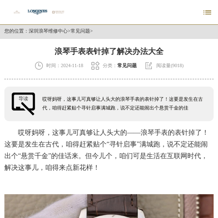

您的位置：
深圳浪琴维修中心
>
常见问题
>
浪琴手表表针掉了解决办法大全



时间：2024-11-18
分类：
常见问题
阅读量(9018)
导读
哎呀妈呀，这事儿可真够让人头大的浪琴手表的表针掉了！这要是发生在古
代，咱得赶紧贴个寻针启事满城跑，说不定还能闹出个悬赏千金的佳
哎呀妈呀，这事儿可真够让人头大的——浪琴手表的表针掉了！
这要是发生在古代，咱得赶紧贴个“寻针启事”满城跑，说不定还能闹
出个“悬赏千金”的佳话来。但今儿个，咱们可是生活在互联网时代，
解决这事儿，咱得来点新花样！