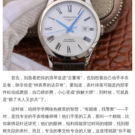
首先，别急着把你的浪琴送进“古董堆”，也别想着自己动手丰衣
足食，除非你是“钟表界的达芬奇”。要知道，表针掉落可能是内部零
件松动或磨损，自己瞎折腾，小心变成“拆解大师”，到时候，可就真
是“赔了夫人又折兵”了。
这时候，咱得学学网络热梗里的智慧，“有困难，找警察”——不
对，是找专业的手表维修师傅！他们手里的工具，那叫一个精细，比
你家绣花针还讲究；他们的眼神，锐利得能穿过时间的缝隙，找到那
根失踪的表针。而且，专业的事交给专业的人做，这道理就跟“你不能