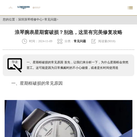

您的位置：
深圳浪琴维修中心
>
常见问题
>
浪琴腕表星期窗破损？别急，这里有完美修复攻略



时间：2024-11-09
分类：
常见问题
阅读量(9018)
导读
一、星期框破损的常见原因 首先，让我们来分析一下，为什么星期框会突然
罢工。这可能是因为日常佩戴时的不小心碰撞，或者是长时间使用造
一、星期框破损的常见原因