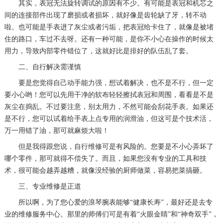
其实，表冠无法旋转调试的原因有不少。有可能是表冠和机芯之
间的连接部件出现了磨损或者损坏，就好像是齿轮缺了牙，转不动
啦。也可能是手表进了灰尘或者污垢，把表冠给卡住了，就像是被堵
住的路口，车过不去呀。还有一种可能，是你不小心在操作的时候太
用力，导致内部零件错位了，这就好比是排好的队伍乱了套。
二、自行解决需谨慎
要是您觉得自己动手能力强，想试着解决，也不是不行，但一定
要小心哟！您可以先用干净的软布轻轻擦拭表冠和周围，看看是不是
灰尘在捣乱。不过要注意，别太用力，不然可能会刮花手表。如果还
是不行，您可以试着给手表上点专用的润滑油，但这可是个技术活，
万一用错了油，那可就麻烦大啦！
但是我得跟您说，自行维修可是有风险的。您要是不小心弄坏了
哪个零件，那可就得不偿失了。而且，如果您没有专业的工具和技
术，很可能会越弄越糟，就像没经验的厨师做菜，容易把菜搞砸。
三、专业维修是正道
所以啊，为了您心爱的浪琴腕表能够“健康长寿”，最好还是去专
业的维修服务中心。那里的师傅们可是有着“火眼金睛”和“神奇双手”，