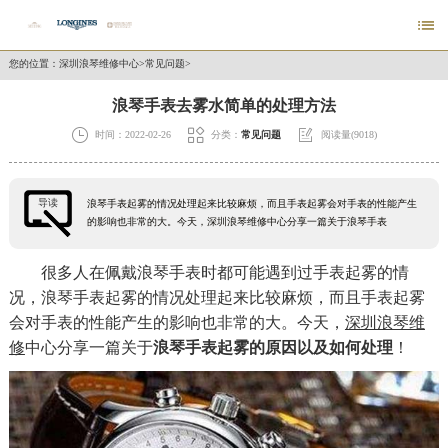

您的位置：
深圳浪琴维修中心
>
常见问题
>
浪琴手表去雾水简单的处理方法



时间：2022-02-26
分类：
常见问题
阅读量(9018)
导读
浪琴手表起雾的情况处理起来比较麻烦，而且手表起雾会对手表的性能产生
的影响也非常的大。今天，深圳浪琴维修中心分享一篇关于浪琴手表
很多人在佩戴浪琴手表时都可能遇到过手表起雾的情
况，浪琴手表起雾的情况处理起来比较麻烦，而且手表起雾
会对手表的性能产生的影响也非常的大。今天，
深圳浪琴维
修
中心分享一篇关于
浪琴手表起雾的原因以及如何处理
！