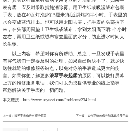
决。其实这样简单有效的使用专业的方法处理一下。如果手
表有雾，应及时采取措施消除雾。用卫生纸或吸湿绒布包裹
手表，放在40瓦灯泡(约15厘米)附近烘烤约半小时。手表里的
水会变成蒸汽排出。也可以用太阳去雾，把手表的头部拉下
来，在头部周围垫上卫生纸或绒布，拿到太阳底下晒5个小时
左右，再用卫生纸或绒布塞去里面的水分，防止进水时间太
长生锈。
以上内容，希望对你有所帮助。总之，一旦发现手表里
有雾气我们一定要及时的处理，如果自己解决不了，就尽快
送往就近的维修服务站点，以免对你的手表造成更大的伤
害。如果你想了解更多
浪琴手表起雾
的原因，可以拨打屏幕
上方的维修服务电话，我们可以为您提供专业的线上指导，
帮您解决关于手表的一切问题。
本文链接：http://www.soyuezi.com/Problems/234.html
上一篇：
浪琴手表偷停有哪些原因
下一篇：
如何正确的保养和佩戴浪琴手表